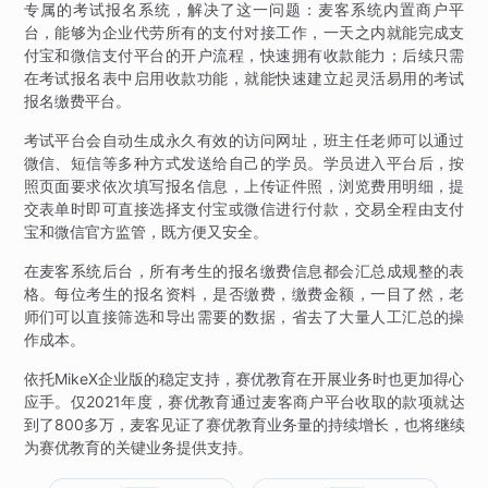
专属的考试报名系统，解决了这一问题：麦客系统内置商户平
台，能够为企业代劳所有的支付对接工作，一天之内就能完成支
付宝和微信支付平台的开户流程，快速拥有收款能力；后续只需
在考试报名表中启用收款功能，就能快速建立起灵活易用的考试
报名缴费平台。
考试平台会自动生成永久有效的访问网址，班主任老师可以通过
微信、短信等多种方式发送给自己的学员。学员进入平台后，按
照页面要求依次填写报名信息，上传证件照，浏览费用明细，提
交表单时即可直接选择支付宝或微信进行付款，交易全程由支付
宝和微信官方监管，既方便又安全。
在麦客系统后台，所有考生的报名缴费信息都会汇总成规整的表
格。每位考生的报名资料，是否缴费，缴费金额，一目了然，老
师们可以直接筛选和导出需要的数据，省去了大量人工汇总的操
作成本。
依托MikeX企业版的稳定支持，赛优教育在开展业务时也更加得心
应手。仅2021年度，赛优教育通过麦客商户平台收取的款项就达
到了800多万，麦客见证了赛优教育业务量的持续增长，也将继续
为赛优教育的关键业务提供支持。